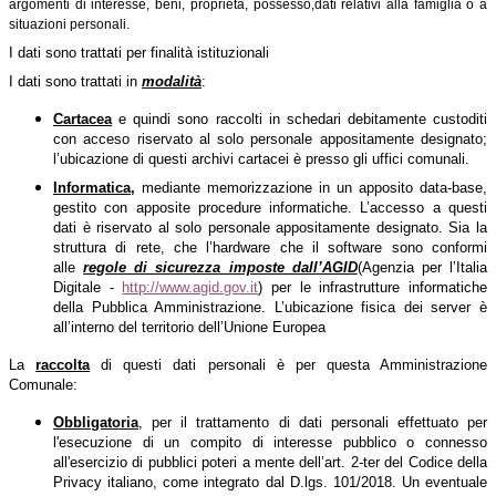
argomenti di interesse,
beni, proprietà, possesso,
dati relativi alla famiglia o a
situazioni personali.
I dati sono trattati per finalità istituzionali
I dati sono trattati in
modalità
:
Cartacea
e quindi sono raccolti in schedari debitamente custoditi
con acceso riservato al solo personale appositamente designato;
l’ubicazione di questi archivi cartacei è presso gli uffici comunali.
Informatica,
mediante memorizzazione in un apposito data-base,
gestito con apposite procedure informatiche. L’accesso a questi
dati è riservato al solo personale appositamente designato. Sia la
struttura di rete, che l’hardware che il software sono conformi
alle
regole di sicurezza imposte dall’AGID
(Agenzia per l’Italia
Digitale -
http://www.agid.gov.it
) per le infrastrutture informatiche
della Pubblica Amministrazione. L’ubicazione fisica dei server è
all’interno del territorio dell’Unione Europea
La
raccolta
di questi dati personali è per questa Amministrazione
Comunale:
Obbligatoria
, per il trattamento di dati personali effettuato per
l'esecuzione di un compito di interesse pubblico o connesso
all'esercizio di pubblici poteri a mente dell’art. 2-ter del Codice della
Privacy italiano, come integrato dal D.lgs. 101/2018. Un eventuale